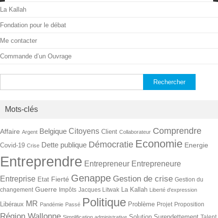
La Kallah
Fondation pour le débat
Me contacter
Commande d’un Ouvrage
Rechercher :
Mots-clés
Comprendre
Citoyens
Belgique
Affaire
Client
Argent
Collaborateur
Economie
Démocratie
Dette publique
Energie
Covid-19
Crise
Entreprendre
Entrepreneur
Entrepreneure
Genappe
Gestion de crise
Entreprise
Fierté
Etat
Gestion du
Guerre
La Kallah
changement
Impôts
Jacques Litwak
Liberté d'expression
Politique
MR
Libéraux
Problème
Projet
Proposition
Pandémie
Passé
Région Wallonne
Solution
Surendettement
Talent
Simplification administrative