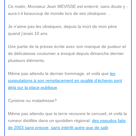
Ce matin, Monsieur Jean MEVISSE est enterré; sans doute y -
aura-t-il beaucoup de monde lors de ses obsèques …
Je n’aime pas les obsèques, depuis la mort de mon père
quand j’avais 10 ans.
Une partie de la presse écrite avec son manque de pudeur et
de délicatesse coutumier a évoqué depuis dimanche dernier
plusieurs éléments.
Même pas attendu le dernier hommage, et voilà que
les
supputations à son remplacement en qualité d’échevin sont
déjà sur la place publique
.
Cynisme ou maladresse?
Même pas attendu que la terre recouvre le cercueil, et voilà la
rumeur distillée dans un quotidien régional:
des pseudos faits
de 2003 sans preuve, sans intérêt autre que de salir
.