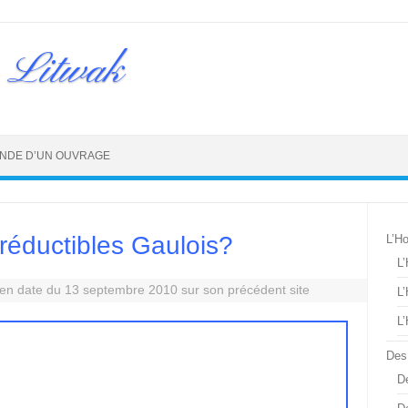
 Litwak
NDE D’UN OUVRAGE
rréductibles Gaulois?
L’H
L
n date du 13 septembre 2010 sur son précédent site
L
L
Des
De