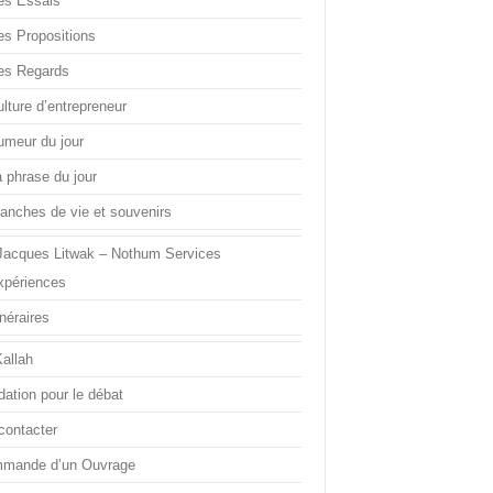
es Essais
es Propositions
es Regards
lture d’entrepreneur
umeur du jour
a phrase du jour
ranches de vie et souvenirs
Jacques Litwak – Nothum Services
xpériences
inéraires
Kallah
dation pour le débat
contacter
mande d’un Ouvrage