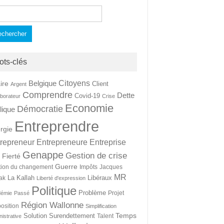
hercher :
ots-clés
Citoyens
Belgique
ire
Client
Argent
Comprendre
Dette
Covid-19
aborateur
Crise
Economie
Démocratie
lique
Entreprendre
rgie
repreneur
Entrepreneure
Entreprise
Genappe
Gestion de crise
Fierté
t
Guerre
tion du changement
Impôts
Jacques
MR
La Kallah
Libéraux
ak
Liberté d'expression
Politique
Problème
Projet
démie
Passé
Région Wallonne
osition
Simplification
Temps
Solution
Surendettement
Talent
nistrative