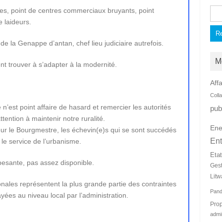
es, point de centres commerciaux bruyants, point
Rec
 laideurs.
i de la Genappe d’antan, chef lieu judiciaire autrefois.
M
t trouver à s’adapter à la modernité.
Affa
Coll
n’est point affaire de hasard et remercier les autorités
pub
ention à maintenir notre ruralité.
Ene
eur le Bourgmestre, les échevin(e)s qui se sont succédés
Ent
le service de l’urbanisme.
Eta
p pesante, pas assez disponible.
Ges
Litw
onales représentent la plus grande partie des contraintes
Pan
ées au niveau local par l’administration.
Prop
admi