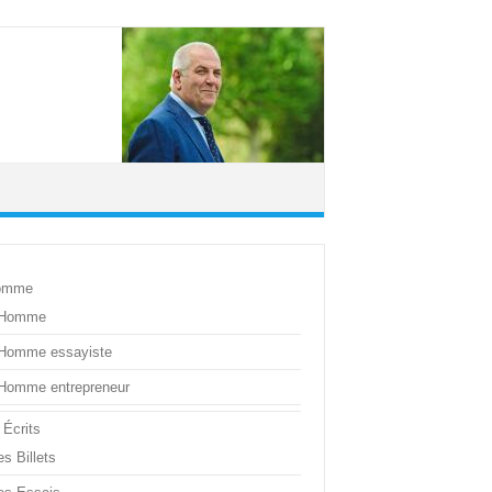
omme
’Homme
’Homme essayiste
’Homme entrepreneur
 Écrits
s Billets