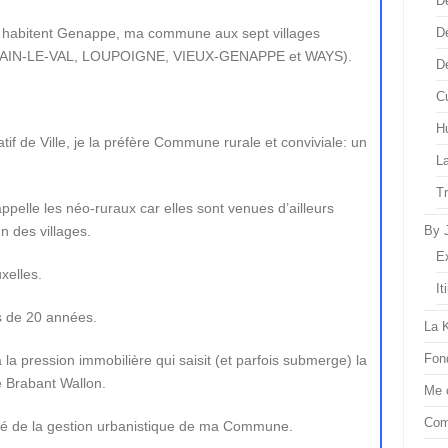
D
qui habitent Genappe, ma commune aux sept villages
D
AIN-LE-VAL, LOUPOIGNE, VIEUX-GENAPPE et WAYS).
D
Cu
H
if de Ville, je la préfère Commune rurale et conviviale: un
L
T
ppelle les néo-ruraux car elles sont venues d’ailleurs
n des villages.
By 
E
xelles.
It
us de 20 années.
La 
Fon
pression immobilière qui saisit (et parfois submerge) la
e Brabant Wallon.
Me 
Com
lité de la gestion urbanistique de ma Commune.