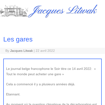
Skip
Jacques Litwak
to
content
Les gares
By
Jacques Litwak
|
22 avril 2022
Le journal belge francophone le Soir titre ce 14 avril 2022: »
Tout le monde peut acheter une gare »
Cela a commencé il y a plusieurs années déjà.
Etannant.
Au moment où la question climatique de la décarbonation est