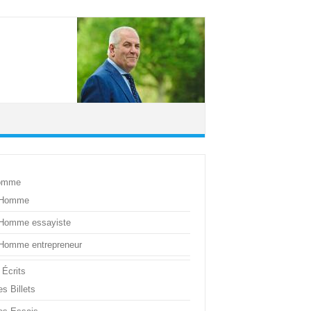
omme
’Homme
’Homme essayiste
’Homme entrepreneur
 Écrits
s Billets