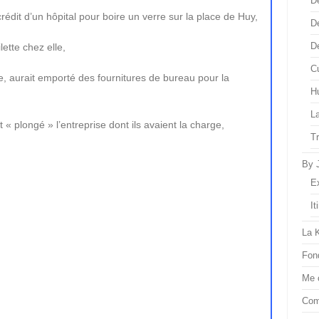
D
rédit d’un hôpital pour boire un verre sur la place de Huy,
D
D
ette chez elle,
Cu
, aurait emporté des fournitures de bureau pour la
H
L
t « plongé » l’entreprise dont ils avaient la charge,
T
By 
E
It
La 
Fon
Me 
Com