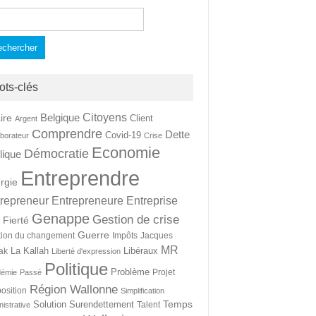
hercher :
ots-clés
Citoyens
Belgique
ire
Client
Argent
Comprendre
Dette
Covid-19
aborateur
Crise
Economie
Démocratie
lique
Entreprendre
rgie
repreneur
Entrepreneure
Entreprise
Genappe
Gestion de crise
Fierté
t
Guerre
tion du changement
Impôts
Jacques
MR
La Kallah
Libéraux
ak
Liberté d'expression
Politique
Problème
Projet
démie
Passé
Région Wallonne
osition
Simplification
Temps
Solution
Surendettement
Talent
nistrative