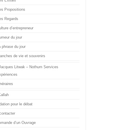
es Essais
es Propositions
es Regards
lture d’entrepreneur
umeur du jour
a phrase du jour
ranches de vie et souvenirs
Jacques Litwak – Nothum Services
xpériences
inéraires
Kallah
dation pour le débat
contacter
mande d’un Ouvrage