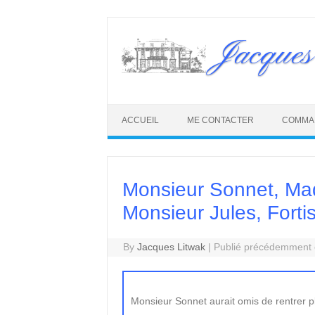
Skip
to
Jacques
content
ACCUEIL
ME CONTACTER
COMMA
Monsieur Sonnet, Ma
Monsieur Jules, Forti
By
Jacques Litwak
|
Publié précédemment e
Monsieur Sonnet aurait omis de rentrer pl