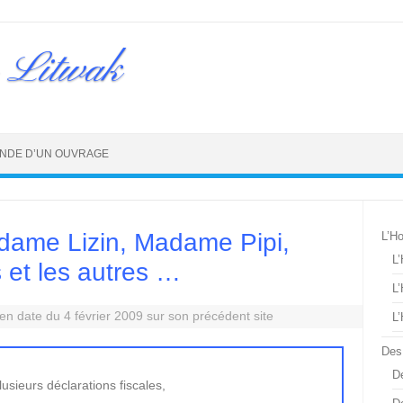
 Litwak
NDE D’UN OUVRAGE
dame Lizin, Madame Pipi,
L’H
L
s et les autres …
L
n date du 4 février 2009 sur son précédent site
L
Des
De
usieurs déclarations fiscales,