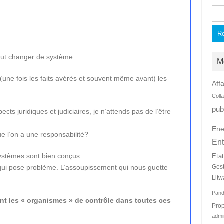
Rec
faut changer de système.
M
(une fois les faits avérés et souvent même avant) les
Affa
Coll
pub
ts juridiques et judiciaires, je n’attends pas de l’être
Ene
ue l’on a une responsabilité?
Ent
ystèmes sont bien conçus.
Eta
 qui pose problème. L’assoupissement qui nous guette
Ges
Litw
Pan
ent les « organismes » de contrôle dans toutes ces
Prop
admi