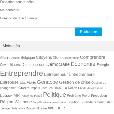
Fondation pour le débat
Me contacter
Commande d’un Ouvrage
Rechercher :
Mots-clés
Comprendre
Citoyens
Belgique
Affaire
Client
Argent
Collaborateur
Economie
Démocratie
Dette publique
Energie
Covid-19
Crise
Entreprendre
Entrepreneur
Entrepreneure
Genappe
Gestion de crise
Entreprise
Fierté
Etat
Gestion du
Guerre
La Kallah
changement
Impôts
Jacques Litwak
Liberté d'expression
Politique
MR
Libéraux
Problème
Projet
Proposition
Pandémie
Passé
Région Wallonne
Solution
Surendettement
Talent
Simplification administrative
Wallonie
Temps
Tolérance
Ukraine
Travail