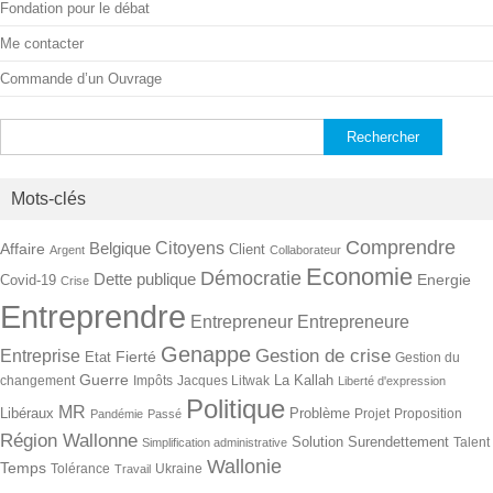
Fondation pour le débat
Me contacter
Commande d’un Ouvrage
Rechercher :
Mots-clés
Comprendre
Citoyens
Belgique
Affaire
Client
Argent
Collaborateur
Economie
Démocratie
Dette publique
Energie
Covid-19
Crise
Entreprendre
Entrepreneur
Entrepreneure
Genappe
Gestion de crise
Entreprise
Fierté
Etat
Gestion du
Guerre
La Kallah
changement
Impôts
Jacques Litwak
Liberté d'expression
Politique
MR
Libéraux
Problème
Projet
Proposition
Pandémie
Passé
Région Wallonne
Solution
Surendettement
Talent
Simplification administrative
Wallonie
Temps
Tolérance
Ukraine
Travail