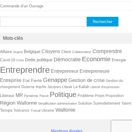
Commande d’un Ouvrage
Rechercher :
Mots-clés
Comprendre
Citoyens
Belgique
Affaire
Client
Argent
Collaborateur
Economie
Démocratie
Dette publique
Energie
Covid-19
Crise
Entreprendre
Entrepreneur
Entrepreneure
Genappe
Gestion de crise
Entreprise
Fierté
Etat
Gestion du
Guerre
La Kallah
changement
Impôts
Jacques Litwak
Liberté d'expression
Politique
MR
Libéraux
Problème
Projet
Proposition
Pandémie
Passé
Région Wallonne
Solution
Surendettement
Talent
Simplification administrative
Wallonie
Temps
Tolérance
Ukraine
Travail
Mentions légales