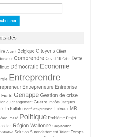
hercher :
ots-clés
Citoyens
Belgique
ire
Client
Argent
Comprendre
Dette
Covid-19
aborateur
Crise
Economie
Démocratie
lique
Entreprendre
rgie
repreneur
Entrepreneure
Entreprise
Genappe
Gestion de crise
Fierté
t
Guerre
tion du changement
Impôts
Jacques
MR
La Kallah
Libéraux
ak
Liberté d'expression
Politique
Problème
Projet
démie
Passé
Région Wallonne
osition
Simplification
Temps
Solution
Surendettement
Talent
nistrative