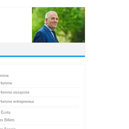
omme
’Homme
’Homme essayiste
’Homme entrepreneur
 Écrits
s Billets