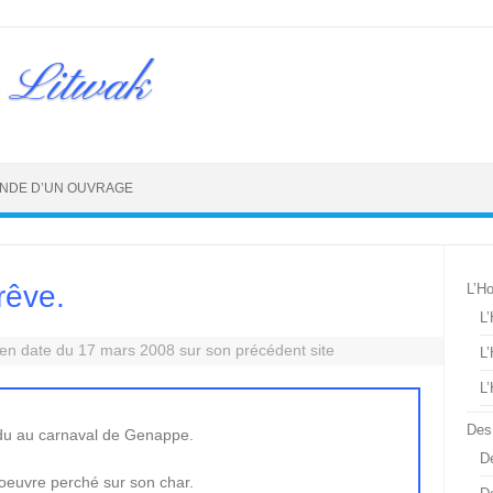
 Litwak
NDE D’UN OUVRAGE
rêve.
L’H
L
n date du 17 mars 2008 sur son précédent site
L
L
Des
du au carnaval de Genappe.
De
l’oeuvre perché sur son char.