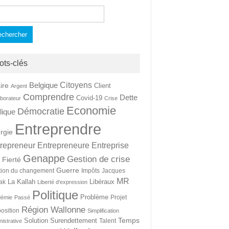
hercher :
ots-clés
Citoyens
Belgique
ire
Client
Argent
Comprendre
Dette
Covid-19
aborateur
Crise
Economie
Démocratie
lique
Entreprendre
rgie
repreneur
Entrepreneure
Entreprise
Genappe
Gestion de crise
Fierté
t
Guerre
tion du changement
Impôts
Jacques
MR
La Kallah
Libéraux
ak
Liberté d'expression
Politique
Problème
Projet
démie
Passé
Région Wallonne
osition
Simplification
Temps
Solution
Surendettement
Talent
nistrative