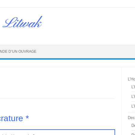
 Litwak
NDE D’UN OUVRAGE
L’H
L
L
L
ature *
Des
De