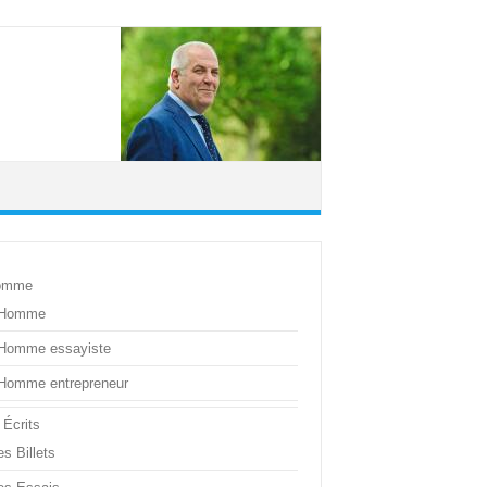
omme
’Homme
’Homme essayiste
’Homme entrepreneur
 Écrits
s Billets