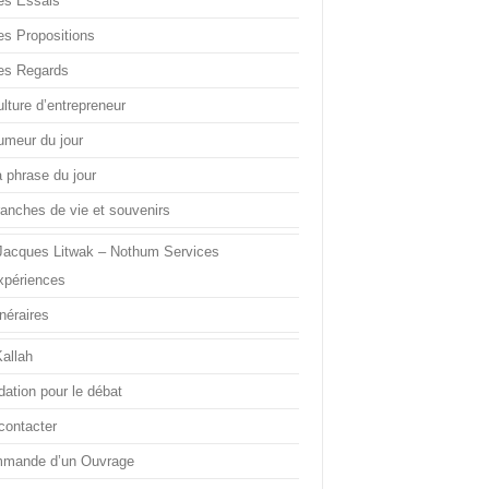
es Essais
es Propositions
es Regards
lture d’entrepreneur
umeur du jour
a phrase du jour
ranches de vie et souvenirs
Jacques Litwak – Nothum Services
xpériences
inéraires
Kallah
dation pour le débat
contacter
mande d’un Ouvrage