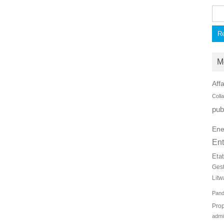
Rec
M
Affa
Coll
pub
Ene
Ent
Eta
Ges
Litw
Pan
Prop
admi