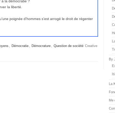
D
r à la démocratie ?
er la liberté.
D
D
u’une poignée d’hommes s’est arrogé le droit de régenter
Cu
H
L
toyens
,
Démocratie
,
Démocrature
,
Question de société
Creative
T
By 
E
It
La 
Fon
Me 
Com