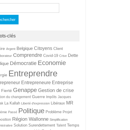
hercher :
ots-clés
Citoyens
Belgique
ire
Client
Argent
Comprendre
Dette
Covid-19
aborateur
Crise
Economie
Démocratie
lique
Entreprendre
rgie
repreneur
Entrepreneure
Entreprise
Genappe
Gestion de crise
Fierté
t
Guerre
tion du changement
Impôts
Jacques
MR
La Kallah
Libéraux
ak
Liberté d'expression
Politique
Problème
Projet
démie
Passé
Région Wallonne
osition
Simplification
Temps
Solution
Surendettement
Talent
nistrative