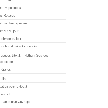
es Essais
es Propositions
es Regards
lture d’entrepreneur
umeur du jour
a phrase du jour
ranches de vie et souvenirs
Jacques Litwak – Nothum Services
xpériences
inéraires
Kallah
dation pour le débat
contacter
mande d’un Ouvrage