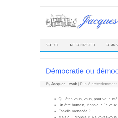
Skip
to
Jacques
content
ACCUEIL
ME CONTACTER
COMMA
Démocratie ou démocr
By
Jacques Litwak
|
Publié précédemment e
Qui êtes-vous, vous, pour vous inté
Un être humain, Monsieur. Je veux p
Est-elle menacée ?
Mais oui, Monsieur. Ne voyez-vous 