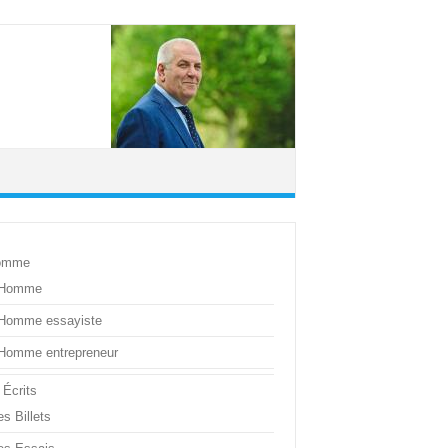
omme
’Homme
’Homme essayiste
’Homme entrepreneur
 Écrits
s Billets