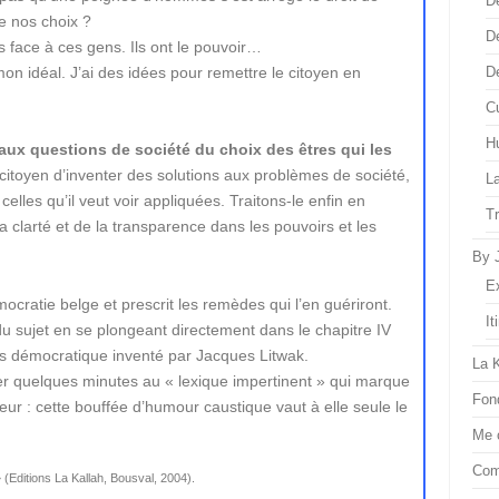
D
e nos choix ?
D
ace à ces gens. Ils ont le pouvoir…
mon idéal. J’ai des idées pour remettre le citoyen en
D
Cu
H
ux questions de société du choix des êtres qui les
itoyen d’inventer des solutions aux problèmes de société,
L
celles qu’il veut voir appliquées. Traitons-le enfin en
T
 clarté et de la transparence dans les pouvoirs et les
By 
E
cratie belge et prescrit les remèdes qui l’en guériront.
It
 du sujet en se plongeant directement dans le chapitre IV
s démocratique inventé par Jacques Litwak.
La 
rer quelques minutes au « lexique impertinent » qui marque
Fon
ur : cette bouffée d’humour caustique vaut à elle seule le
Me 
Com
(Editions La Kallah, Bousval, 2004).