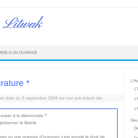
 Litwak
NDE D’UN OUVRAGE
ature *
L’H
L
n date du 9 septembre 2004 sur son précédent site
L
L
resser à la démocratie ?
Des
réserver la liberté.
De
pas qu’une poignée d’hommes s’est arrogé le droit de