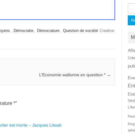
Rec
toyens
,
Démocratie
,
Démocrature
,
Question de société
Creative
M
Affa
Coll
pub
L’Economie wallonne en question *
→
Ene
Ent
Eta
Ges
ature *
”
Litw
Pan
Prop
artier est morte – Jacques Litwak
admi