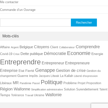
Me contacter
Commande d’un Ouvrage
Rechercher :
Mots-clés
Comprendre
Citoyens
Belgique
Affaire
Client
Argent
Collaborateur
Economie
Démocratie
Dette publique
Energie
Covid-19
Crise
Entreprendre
Entrepreneur
Entrepreneure
Genappe
Gestion de crise
Entreprise
Fierté
Etat
Gestion du
Guerre
La Kallah
changement
Impôts
Jacques Litwak
Liberté d'expression
Politique
MR
Libéraux
Problème
Projet
Proposition
Pandémie
Passé
Région Wallonne
Solution
Surendettement
Talent
Simplification administrative
Wallonie
Temps
Tolérance
Ukraine
Travail