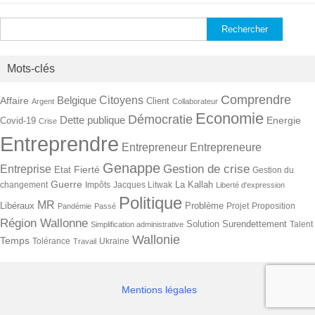
Rechercher :
Mots-clés
Comprendre
Citoyens
Belgique
Affaire
Client
Argent
Collaborateur
Economie
Démocratie
Dette publique
Energie
Covid-19
Crise
Entreprendre
Entrepreneur
Entrepreneure
Genappe
Gestion de crise
Entreprise
Fierté
Etat
Gestion du
Guerre
La Kallah
changement
Impôts
Jacques Litwak
Liberté d'expression
Politique
MR
Libéraux
Problème
Projet
Proposition
Pandémie
Passé
Région Wallonne
Solution
Surendettement
Talent
Simplification administrative
Wallonie
Temps
Tolérance
Ukraine
Travail
Mentions légales