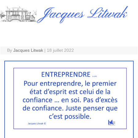
Skip
Jacques Litwak
to
content
By
Jacques Litwak
|
18 juillet 2022