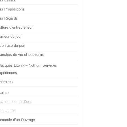
es Essais
es Propositions
es Regards
lture d’entrepreneur
umeur du jour
a phrase du jour
ranches de vie et souvenirs
Jacques Litwak – Nothum Services
xpériences
inéraires
Kallah
dation pour le débat
contacter
mande d’un Ouvrage