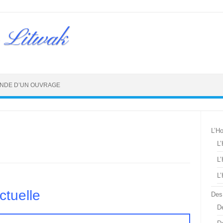
 Litwak
NDE D’UN OUVRAGE
L’H
L
L
L
ctuelle
Des
De