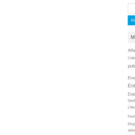
Rec
M
Affa
Coll
pub
Ene
Ent
Eta
Ges
Litw
Pan
Prop
admi