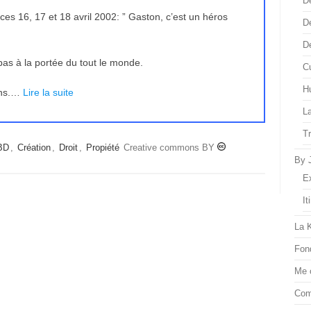
D
 ces 16, 17 et 18 avril 2002: ” Gaston, c’est un héros
D
D
pas à la portée du tout le monde.
Cu
H
ins.…
Lire la suite
L
T
BD
,
Création
,
Droit
,
Propiété
Creative commons BY
By 
E
It
La 
Fon
Me 
Com