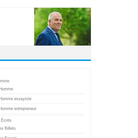
omme
’Homme
’Homme essayiste
’Homme entrepreneur
 Écrits
s Billets