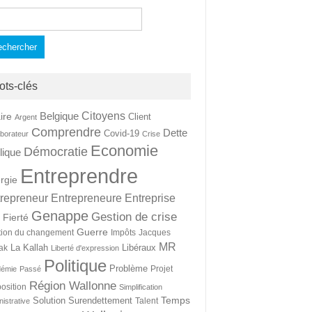
hercher :
ots-clés
Citoyens
Belgique
ire
Client
Argent
Comprendre
Dette
Covid-19
aborateur
Crise
Economie
Démocratie
lique
Entreprendre
rgie
repreneur
Entrepreneure
Entreprise
Genappe
Gestion de crise
Fierté
t
Guerre
tion du changement
Impôts
Jacques
MR
La Kallah
Libéraux
ak
Liberté d'expression
Politique
Problème
Projet
démie
Passé
Région Wallonne
osition
Simplification
Temps
Solution
Surendettement
Talent
nistrative