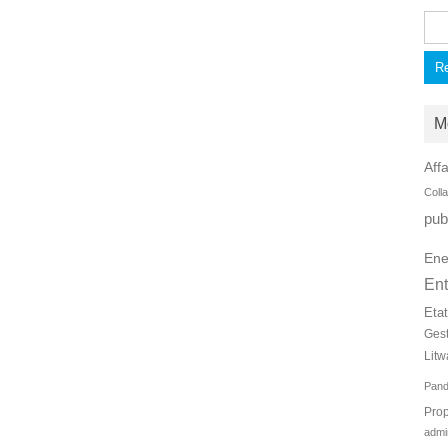
Rec
M
Affa
Coll
pub
Ene
Ent
Eta
Ges
Litw
Pan
Prop
admi