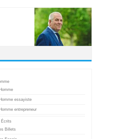
omme
’Homme
’Homme essayiste
’Homme entrepreneur
 Écrits
s Billets