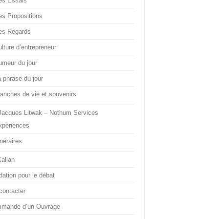
es Essais
es Propositions
es Regards
lture d’entrepreneur
umeur du jour
a phrase du jour
ranches de vie et souvenirs
Jacques Litwak – Nothum Services
xpériences
inéraires
Kallah
dation pour le débat
contacter
mande d’un Ouvrage