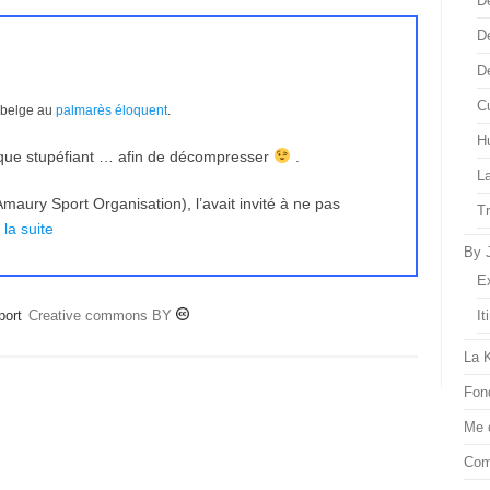
D
D
D
Cu
 belge au
palmarès éloquent
.
H
que stupéfiant … afin de décompresser
.
L
aury Sport Organisation), l’avait invité à ne pas
T
 la suite
By 
E
port
Creative commons BY
It
La 
Fon
Me 
Com