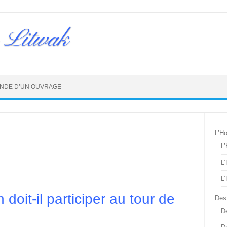
 Litwak
NDE D’UN OUVRAGE
L’H
L
L
L
oit-il participer au tour de
Des
De