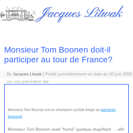
Skip
Jacques Litwak
to
content
Monsieur Tom Boonen doit-il
participer au tour de France?
By
Jacques Litwak
|
Publié précédemment en date du 30 juin 2009
sur son précédent site
Monsieur Tom Boonen est un champion cycliste belge au
palmarès
éloquent
.
Monsieur Tom Boonen avait “humé” quelque stupéfiant … afin