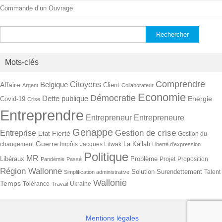
Commande d’un Ouvrage
Rechercher :
Mots-clés
Comprendre
Citoyens
Belgique
Affaire
Client
Argent
Collaborateur
Economie
Démocratie
Dette publique
Energie
Covid-19
Crise
Entreprendre
Entrepreneur
Entrepreneure
Genappe
Gestion de crise
Entreprise
Fierté
Etat
Gestion du
Guerre
La Kallah
changement
Impôts
Jacques Litwak
Liberté d'expression
Politique
MR
Libéraux
Problème
Projet
Proposition
Pandémie
Passé
Région Wallonne
Solution
Surendettement
Talent
Simplification administrative
Wallonie
Temps
Tolérance
Ukraine
Travail
Mentions légales