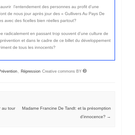
ppauvrir l’entendement des personnes au profit d’une
 font de nous jour après jour des « Gullivers Au Pays De
es avec des ficelles bien réelles partout?
mée radicalement en passant trop souvent d’une culture de
 prévention et dans le cadre de ce billet du développement
triment de tous les innocents?
Prévention
,
Répression
Creative commons BY
 au tour
Madame Francine De Tandt: et la présomption
d’innocence?
→