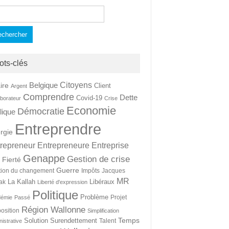
hercher :
ots-clés
Citoyens
Belgique
ire
Client
Argent
Comprendre
Dette
Covid-19
aborateur
Crise
Economie
Démocratie
lique
Entreprendre
rgie
repreneur
Entrepreneure
Entreprise
Genappe
Gestion de crise
Fierté
t
Guerre
tion du changement
Impôts
Jacques
MR
La Kallah
Libéraux
ak
Liberté d'expression
Politique
Problème
Projet
démie
Passé
Région Wallonne
osition
Simplification
Temps
Solution
Surendettement
Talent
nistrative