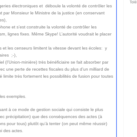
Tol
geries électroniques et déboule la volonté de contrôler les
par Monsieur le Ministre de la justice (en conservant
es),
phone et s’est construite la volonté de contrôler les
, lignes fixes. Même Skype! L’autorité voudrait le placer
et les censeurs limitent la vitesse devant les écoles: y
ires ;-),
el (l’Union-minière) très bénéficiaire se fait absorber par
ec une perte de recettes fiscales du plus d’un milliard de
té limite très fortement les possibilités de fusion pour toutes
 les exemples.
ant à ce mode de gestion sociale qui consiste le plus
ec précipitation) que des conséquences des actes (à
ions pour tous) plutôt qu’à tenter (on peut même réussir)
i des actes.