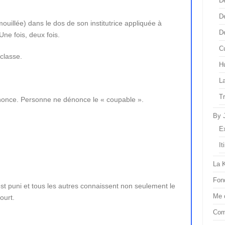
D
D
ouillée) dans le dos de son institutrice appliquée à
D
Une fois, deux fois.
Cu
 classe.
H
L
T
nonce. Personne ne dénonce le « coupable ».
By 
E
It
La 
Fon
est puni et tous les autres connaissent non seulement le
Me 
ourt.
Com