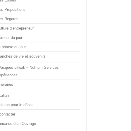
es Essais
es Propositions
es Regards
lture d’entrepreneur
umeur du jour
a phrase du jour
ranches de vie et souvenirs
Jacques Litwak – Nothum Services
xpériences
inéraires
Kallah
dation pour le débat
contacter
mande d’un Ouvrage