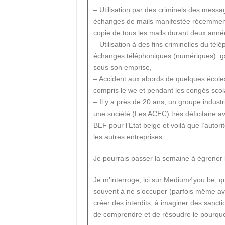
– Utilisation par des criminels des messa
échanges de mails manifestée récemment 
copie de tous les mails durant deux anné
– Utilisation à des fins criminelles du télé
échanges téléphoniques (numériques): gsm
sous son emprise,
– Accident aux abords de quelques écoles 
compris le we et pendant les congés scola
– Il y a près de 20 ans, un groupe industri
une société (Les ACEC) très déficitaire av
BEF pour l’Etat belge et voilà que l’autori
les autres entreprises.
Je pourrais passer la semaine à égrener
Je m’interroge, ici sur Medium4you.be, qu
souvent à ne s’occuper (parfois même av
créer des interdits, à imaginer des sanct
de comprendre et de résoudre le pourquo