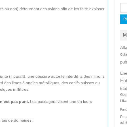
Rec
ts ou non) détournent des avions afin de les faire exploser
M
Affa
Coll
pub
Ene
ité (il paraît), une obscure autorité interdit à des millions
Ent
d des limes à ongles métalliques, des canifs suisses ou
Eta
lques millilitres.
Ges
Litw
n’est pas puni.
Les passagers voient une de leurs
Pan
Prop
s tas de domaines:
admi