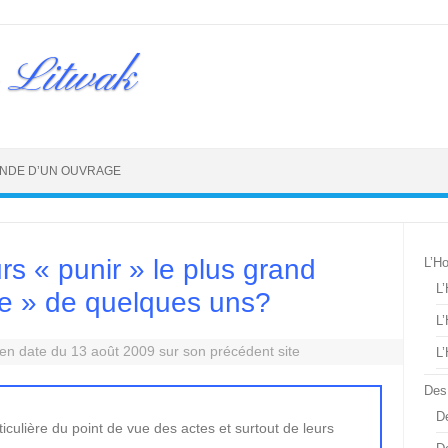
 Litwak
NDE D’UN OUVRAGE
urs « punir » le plus grand
L’H
L
te » de quelques uns?
L
n date du 13 août 2009 sur son précédent site
L
Des
De
ticulière du point de vue des actes et surtout de leurs