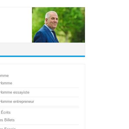
omme
’Homme
’Homme essayiste
’Homme entrepreneur
 Écrits
s Billets