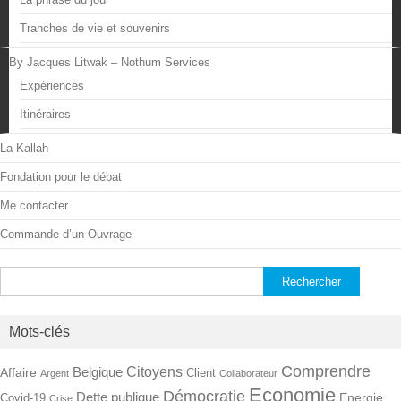
Tranches de vie et souvenirs
By Jacques Litwak – Nothum Services
Expériences
Itinéraires
La Kallah
Fondation pour le débat
Me contacter
Commande d’un Ouvrage
Rechercher :
Mots-clés
Comprendre
Citoyens
Belgique
Affaire
Client
Argent
Collaborateur
Economie
Démocratie
Dette publique
Energie
Covid-19
Crise