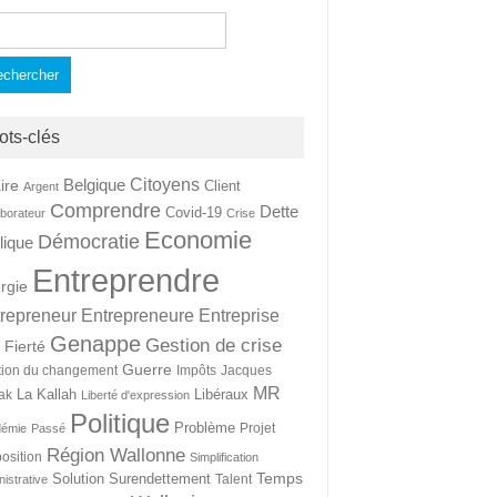
hercher :
ots-clés
Citoyens
Belgique
ire
Client
Argent
Comprendre
Dette
Covid-19
aborateur
Crise
Economie
Démocratie
lique
Entreprendre
rgie
repreneur
Entrepreneure
Entreprise
Genappe
Gestion de crise
Fierté
t
Guerre
tion du changement
Impôts
Jacques
MR
La Kallah
Libéraux
ak
Liberté d'expression
Politique
Problème
Projet
démie
Passé
Région Wallonne
osition
Simplification
Temps
Solution
Surendettement
Talent
nistrative