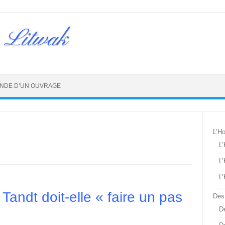
 Litwak
NDE D’UN OUVRAGE
L’H
L
L
L
ndt doit-elle « faire un pas
Des
De