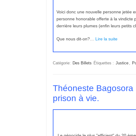
Voici donc une nouvelle personne jetée en
personne honorable offerte à la vindicte
derrière leurs plumes (enfin leurs petits c
Que nous dit-on?…
Lire la suite
Catégorie:
Des Billets
Étiquettes :
Justice
,
Po
Théoneste Bagosora 
prison à vie.
Le génocide le plus "efficient" du 20 ème