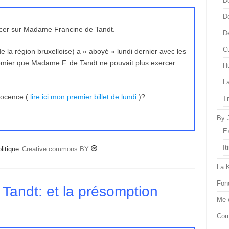
D
D
rcer sur Madame Francine de Tandt.
D
Cu
de la région bruxelloise) a « aboyé » lundi dernier avec les
mier que Madame F. de Tandt ne pouvait plus exercer
H
L
nocence (
lire ici mon premier billet de lundi
)?…
T
By 
E
It
litique
Creative commons BY
La 
Fon
andt: et la présomption
Me 
Com