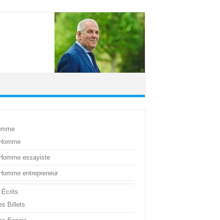
omme
’Homme
’Homme essayiste
’Homme entrepreneur
 Écrits
s Billets