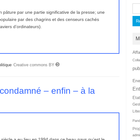
Rec
 pâture par une partie significative de la presse; une
 populaire par des chagrins et des censeurs cachés
laviers d’ordinateurs).
M
Affa
Coll
litique
Creative commons BY
pub
Ene
condamné – enfin – à la
Ent
Eta
Ges
Litw
Pan
Prop
admi
 siècle a eu lieu en 1994 dans ce beau pays qu’est le