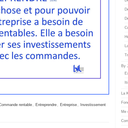
D
D
D
Cu
H
L
T
By 
E
It
La 
Fon
Commande rentable
,
Entreprendre
,
Entreprise
,
Investissement
Me 
Com