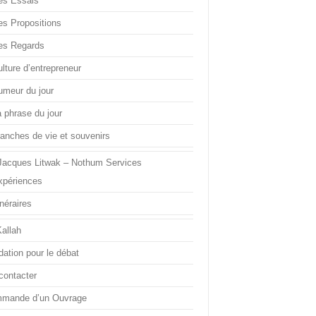
es Essais
es Propositions
es Regards
lture d’entrepreneur
umeur du jour
a phrase du jour
ranches de vie et souvenirs
Jacques Litwak – Nothum Services
xpériences
inéraires
Kallah
dation pour le débat
contacter
mande d’un Ouvrage