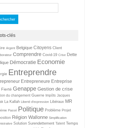
hercher :
ots-clés
Citoyens
Belgique
ire
Client
Argent
Comprendre
Dette
Covid-19
aborateur
Crise
Economie
Démocratie
lique
Entreprendre
rgie
repreneur
Entrepreneure
Entreprise
Genappe
Gestion de crise
Fierté
t
Guerre
tion du changement
Impôts
Jacques
MR
La Kallah
Libéraux
ak
Liberté d'expression
Politique
Problème
Projet
démie
Passé
Région Wallonne
osition
Simplification
Temps
Solution
Surendettement
Talent
nistrative