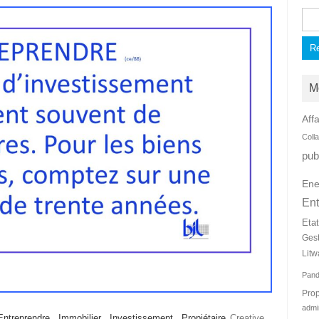
Rec
M
Affa
Coll
pub
Ene
Ent
Eta
Ges
Litw
Pan
Prop
admi
Entreprendre
,
Immobilier
,
Investissement
,
Propiétaire
Creative