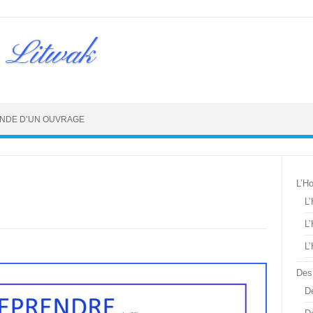
 Litwak
NDE D’UN OUVRAGE
L’H
L
L
L
Des
De