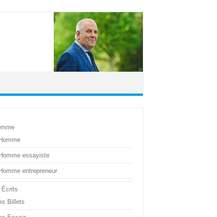
omme
’Homme
’Homme essayiste
’Homme entrepreneur
 Écrits
s Billets