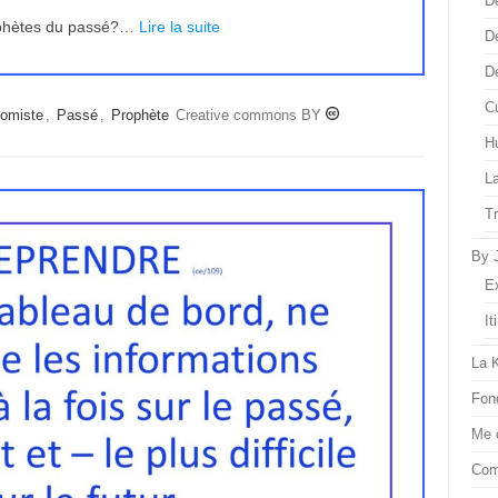
D
rophètes du passé?…
Lire la suite
D
D
Cu
omiste
,
Passé
,
Prophète
Creative commons BY
H
L
T
By 
E
It
La 
Fon
Me 
Com