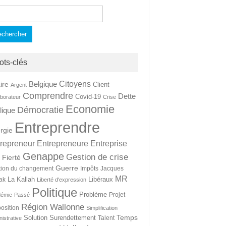
hercher :
ots-clés
Citoyens
Belgique
ire
Client
Argent
Comprendre
Dette
Covid-19
aborateur
Crise
Economie
Démocratie
lique
Entreprendre
rgie
repreneur
Entrepreneure
Entreprise
Genappe
Gestion de crise
Fierté
t
Guerre
tion du changement
Impôts
Jacques
MR
La Kallah
Libéraux
ak
Liberté d'expression
Politique
Problème
Projet
démie
Passé
Région Wallonne
osition
Simplification
Temps
Solution
Surendettement
Talent
nistrative