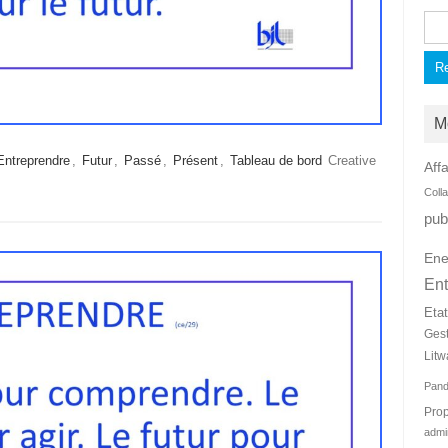
Rec
M
Entreprendre
,
Futur
,
Passé
,
Présent
,
Tableau de bord
Creative
Affa
Coll
pub
Ene
Ent
Eta
Ges
Litw
Pan
Prop
admi