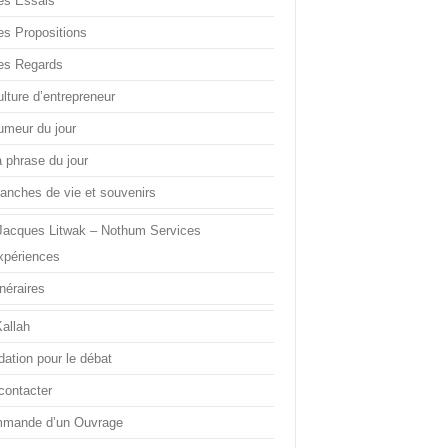
es Essais
es Propositions
es Regards
lture d’entrepreneur
umeur du jour
a phrase du jour
ranches de vie et souvenirs
Jacques Litwak – Nothum Services
xpériences
inéraires
Kallah
dation pour le débat
contacter
mande d’un Ouvrage