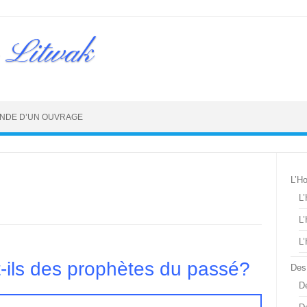
 Litwak
NDE D’UN OUVRAGE
L’H
L
L
L
-ils des prophètes du passé?
Des
De