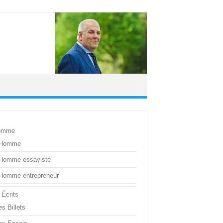
omme
’Homme
’Homme essayiste
’Homme entrepreneur
 Écrits
s Billets