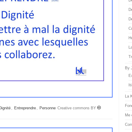
D
D
D
Cu
H
L
T
By 
E
It
La 
Fon
Dignité
,
Entreprendre
,
Personne
Creative commons BY
Me 
Com