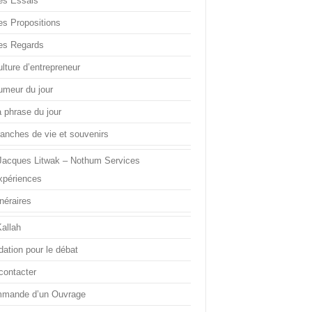
es Essais
es Propositions
es Regards
lture d’entrepreneur
umeur du jour
a phrase du jour
ranches de vie et souvenirs
Jacques Litwak – Nothum Services
xpériences
inéraires
Kallah
dation pour le débat
contacter
mande d’un Ouvrage