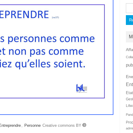
Rec
M
Affa
Coll
pub
Ene
Ent
Eta
Ges
Litw
Pan
Prop
Entreprendre
,
Personne
Creative commons BY
admi