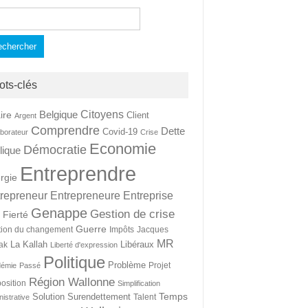
hercher :
ots-clés
Citoyens
Belgique
ire
Client
Argent
Comprendre
Dette
Covid-19
aborateur
Crise
Economie
Démocratie
lique
Entreprendre
rgie
repreneur
Entrepreneure
Entreprise
Genappe
Gestion de crise
Fierté
t
Guerre
tion du changement
Impôts
Jacques
MR
La Kallah
Libéraux
ak
Liberté d'expression
Politique
Problème
Projet
démie
Passé
Région Wallonne
osition
Simplification
Temps
Solution
Surendettement
Talent
nistrative