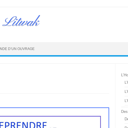
 Litwak
NDE D’UN OUVRAGE
L’H
L
L
L
Des
De