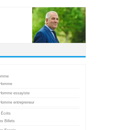
omme
’Homme
’Homme essayiste
’Homme entrepreneur
 Écrits
s Billets