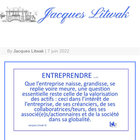
Skip
Jacques Litwak
to
content
By
Jacques Litwak
|
7 juin 2022