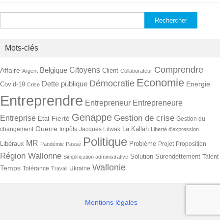
Rechercher :
Mots-clés
Comprendre
Citoyens
Belgique
Affaire
Client
Argent
Collaborateur
Economie
Démocratie
Dette publique
Energie
Covid-19
Crise
Entreprendre
Entrepreneur
Entrepreneure
Genappe
Gestion de crise
Entreprise
Fierté
Etat
Gestion du
Guerre
La Kallah
changement
Impôts
Jacques Litwak
Liberté d'expression
Politique
MR
Libéraux
Problème
Projet
Proposition
Pandémie
Passé
Région Wallonne
Solution
Surendettement
Talent
Simplification administrative
Wallonie
Temps
Tolérance
Ukraine
Travail
Mentions légales