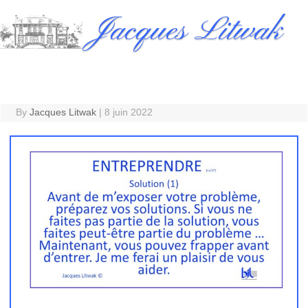
Skip
Jacques Litwak
to
content
By
Jacques Litwak
|
8 juin 2022