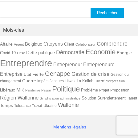
Rechercher :
Mots-clés
Comprendre
Citoyens
Belgique
Affaire
Client
Argent
Collaborateur
Economie
Démocratie
Dette publique
Energie
Covid-19
Crise
Entreprendre
Entrepreneur
Entrepreneure
Genappe
Gestion de crise
Entreprise
Fierté
Etat
Gestion du
Guerre
La Kallah
changement
Impôts
Jacques Litwak
Liberté d'expression
Politique
MR
Libéraux
Problème
Projet
Proposition
Pandémie
Passé
Région Wallonne
Solution
Surendettement
Talent
Simplification administrative
Wallonie
Temps
Tolérance
Ukraine
Travail
Mentions légales