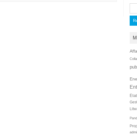
Rec
M
Affa
Coll
pub
Ene
Ent
Eta
Ges
Litw
Pan
Prop
admi