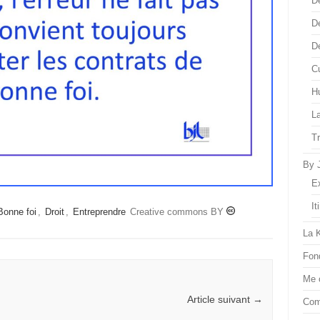
D
D
D
Cu
H
L
T
By 
E
It
Bonne foi
,
Droit
,
Entreprendre
Creative commons BY
La 
Fon
Me 
Article suivant
→
Com