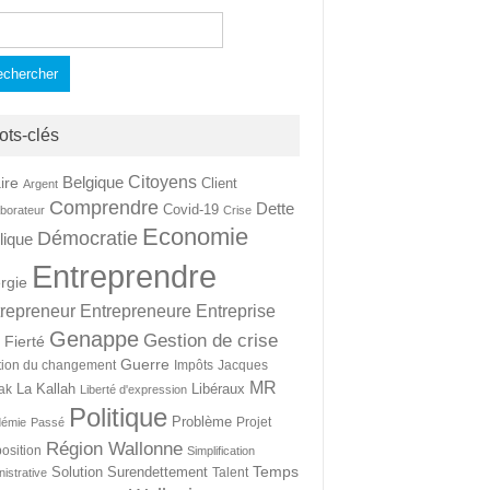
hercher :
ots-clés
Citoyens
Belgique
ire
Client
Argent
Comprendre
Dette
Covid-19
aborateur
Crise
Economie
Démocratie
lique
Entreprendre
rgie
repreneur
Entrepreneure
Entreprise
Genappe
Gestion de crise
Fierté
t
Guerre
tion du changement
Impôts
Jacques
MR
La Kallah
Libéraux
ak
Liberté d'expression
Politique
Problème
Projet
démie
Passé
Région Wallonne
osition
Simplification
Temps
Solution
Surendettement
Talent
nistrative