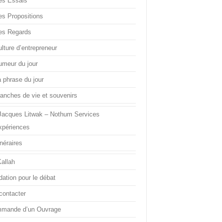
es Essais
es Propositions
es Regards
lture d’entrepreneur
umeur du jour
a phrase du jour
ranches de vie et souvenirs
Jacques Litwak – Nothum Services
xpériences
inéraires
Kallah
dation pour le débat
contacter
mande d’un Ouvrage