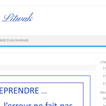
 Litwak
NDE D’UN OUVRAGE
L’H
L
L
L
Des
De