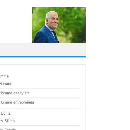
omme
’Homme
’Homme essayiste
’Homme entrepreneur
 Écrits
s Billets