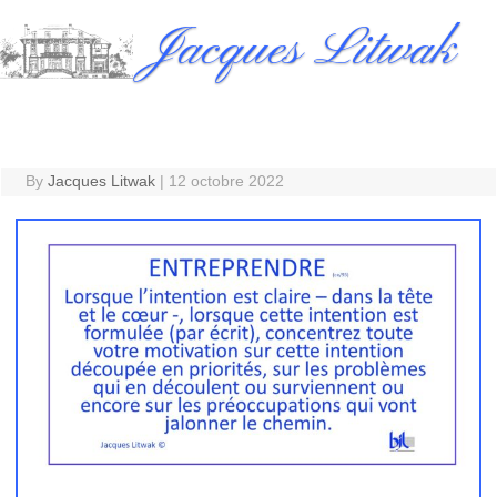
Skip
Jacques Litwak
to
content
By
Jacques Litwak
|
12 octobre 2022