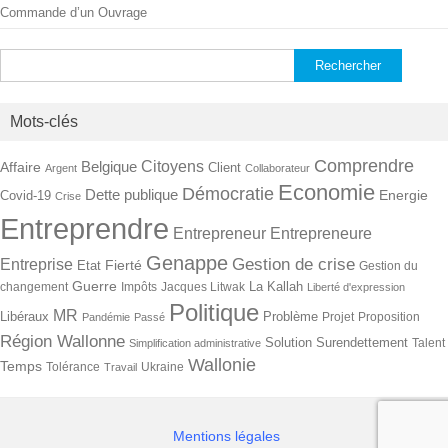
Commande d’un Ouvrage
Rechercher :
Mots-clés
Comprendre
Citoyens
Belgique
Affaire
Client
Argent
Collaborateur
Economie
Démocratie
Dette publique
Energie
Covid-19
Crise
Entreprendre
Entrepreneur
Entrepreneure
Genappe
Gestion de crise
Entreprise
Fierté
Etat
Gestion du
Guerre
La Kallah
changement
Impôts
Jacques Litwak
Liberté d'expression
Politique
MR
Libéraux
Problème
Projet
Proposition
Pandémie
Passé
Région Wallonne
Solution
Surendettement
Talent
Simplification administrative
Wallonie
Temps
Tolérance
Ukraine
Travail
Mentions légales