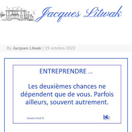
Skip
Jacques Litwak
to
content
By
Jacques Litwak
|
19 octobre 2022