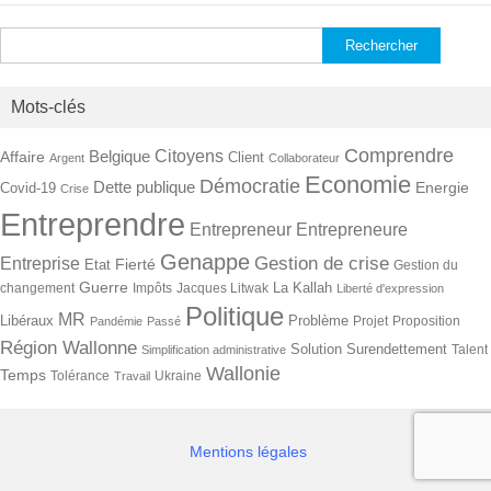
Rechercher :
Mots-clés
Comprendre
Citoyens
Belgique
Affaire
Client
Argent
Collaborateur
Economie
Démocratie
Dette publique
Energie
Covid-19
Crise
Entreprendre
Entrepreneur
Entrepreneure
Genappe
Gestion de crise
Entreprise
Fierté
Etat
Gestion du
Guerre
La Kallah
changement
Impôts
Jacques Litwak
Liberté d'expression
Politique
MR
Libéraux
Problème
Projet
Proposition
Pandémie
Passé
Région Wallonne
Solution
Surendettement
Talent
Simplification administrative
Wallonie
Temps
Tolérance
Ukraine
Travail
Mentions légales