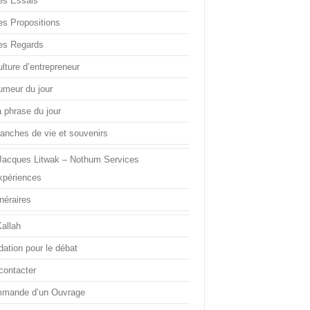
es Essais
es Propositions
es Regards
lture d’entrepreneur
umeur du jour
a phrase du jour
ranches de vie et souvenirs
Jacques Litwak – Nothum Services
xpériences
inéraires
Kallah
dation pour le débat
contacter
mande d’un Ouvrage