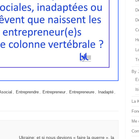
D
D
D
Cu
H
L
T
By 
E
It
Asocial
,
Entreprendre
,
Entrepreneur
,
Entrepreneure
,
Inadapté
,
La 
Fon
Me 
Com
Ukraine: et si nous devions « faire la guerre », la