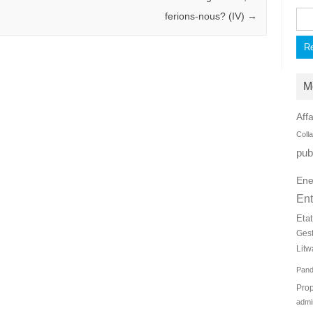
Rec
ferions-nous? (IV)
→
M
Affa
Coll
pub
Ene
Ent
Eta
Ges
Litw
Pan
Prop
admi