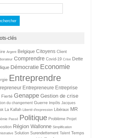
hercher :
ots-clés
Citoyens
Belgique
ire
Client
Argent
Comprendre
Dette
Covid-19
aborateur
Crise
Economie
Démocratie
lique
Entreprendre
rgie
repreneur
Entrepreneure
Entreprise
Genappe
Gestion de crise
Fierté
t
Guerre
tion du changement
Impôts
Jacques
MR
La Kallah
Libéraux
ak
Liberté d'expression
Politique
Problème
Projet
démie
Passé
Région Wallonne
osition
Simplification
Temps
Solution
Surendettement
Talent
nistrative