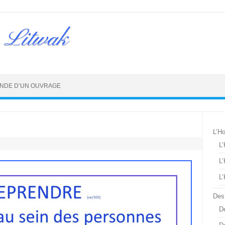
 Litwak
NDE D’UN OUVRAGE
L’H
L
L
L
Des
De