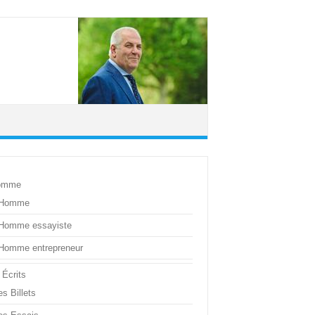
omme
’Homme
’Homme essayiste
’Homme entrepreneur
 Écrits
s Billets