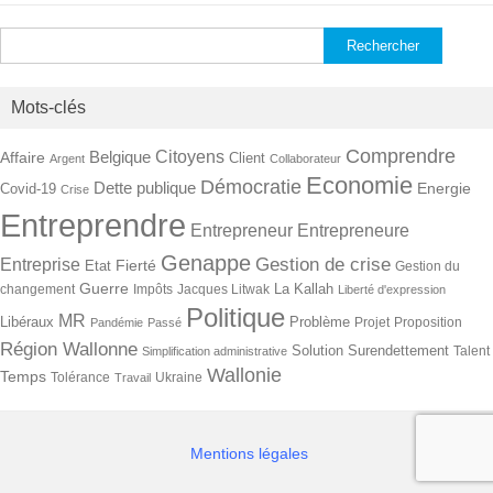
Rechercher :
Mots-clés
Comprendre
Citoyens
Belgique
Affaire
Client
Argent
Collaborateur
Economie
Démocratie
Dette publique
Energie
Covid-19
Crise
Entreprendre
Entrepreneur
Entrepreneure
Genappe
Gestion de crise
Entreprise
Fierté
Etat
Gestion du
Guerre
La Kallah
changement
Impôts
Jacques Litwak
Liberté d'expression
Politique
MR
Libéraux
Problème
Projet
Proposition
Pandémie
Passé
Région Wallonne
Solution
Surendettement
Talent
Simplification administrative
Wallonie
Temps
Tolérance
Ukraine
Travail
Mentions légales