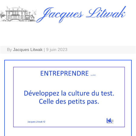
Skip
Jacques Litwak
to
content
By
Jacques Litwak
|
9 juin 2023