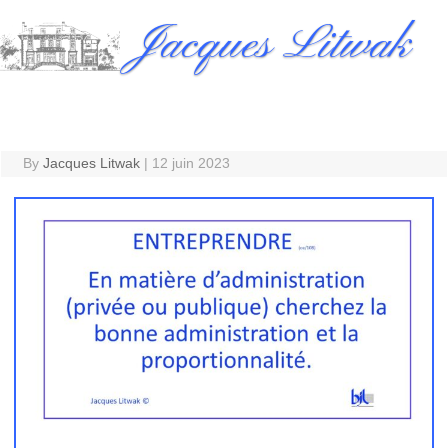
Skip
Jacques Litwak
to
content
By
Jacques Litwak
|
12 juin 2023