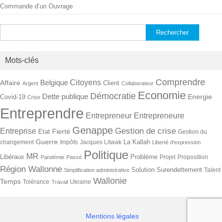
Commande d’un Ouvrage
Rechercher :
Mots-clés
Comprendre
Citoyens
Belgique
Affaire
Client
Argent
Collaborateur
Economie
Démocratie
Dette publique
Energie
Covid-19
Crise
Entreprendre
Entrepreneur
Entrepreneure
Genappe
Gestion de crise
Entreprise
Fierté
Etat
Gestion du
Guerre
La Kallah
changement
Impôts
Jacques Litwak
Liberté d'expression
Politique
MR
Libéraux
Problème
Projet
Proposition
Pandémie
Passé
Région Wallonne
Solution
Surendettement
Talent
Simplification administrative
Wallonie
Temps
Tolérance
Ukraine
Travail
Mentions légales