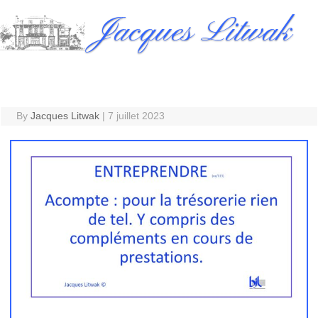
Skip
Jacques Litwak
to
content
By
Jacques Litwak
|
7 juillet 2023