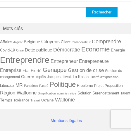
Rechercher :
Mots-clés
Comprendre
Citoyens
Belgique
Affaire
Client
Argent
Collaborateur
Economie
Démocratie
Dette publique
Energie
Covid-19
Crise
Entreprendre
Entrepreneur
Entrepreneure
Genappe
Gestion de crise
Entreprise
Fierté
Etat
Gestion du
Guerre
La Kallah
changement
Impôts
Jacques Litwak
Liberté d'expression
Politique
MR
Libéraux
Problème
Projet
Proposition
Pandémie
Passé
Région Wallonne
Solution
Surendettement
Talent
Simplification administrative
Wallonie
Temps
Tolérance
Ukraine
Travail
Mentions légales