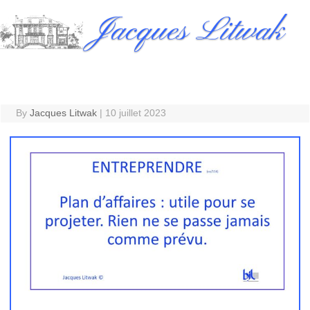
Skip
Jacques Litwak
to
content
By
Jacques Litwak
|
10 juillet 2023