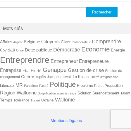
Rechercher :
Mots-clés
Comprendre
Citoyens
Belgique
Affaire
Client
Argent
Collaborateur
Economie
Démocratie
Dette publique
Energie
Covid-19
Crise
Entreprendre
Entrepreneur
Entrepreneure
Genappe
Gestion de crise
Entreprise
Fierté
Etat
Gestion du
Guerre
La Kallah
changement
Impôts
Jacques Litwak
Liberté d'expression
Politique
MR
Libéraux
Problème
Projet
Proposition
Pandémie
Passé
Région Wallonne
Solution
Surendettement
Talent
Simplification administrative
Wallonie
Temps
Tolérance
Ukraine
Travail
Mentions légales