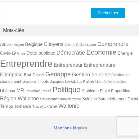
Rechercher :
Mots-clés
Comprendre
Citoyens
Belgique
Affaire
Client
Argent
Collaborateur
Economie
Démocratie
Dette publique
Energie
Covid-19
Crise
Entreprendre
Entrepreneur
Entrepreneure
Genappe
Gestion de crise
Entreprise
Fierté
Etat
Gestion du
Guerre
La Kallah
changement
Impôts
Jacques Litwak
Liberté d'expression
Politique
MR
Libéraux
Problème
Projet
Proposition
Pandémie
Passé
Région Wallonne
Solution
Surendettement
Talent
Simplification administrative
Wallonie
Temps
Tolérance
Ukraine
Travail
Mentions légales