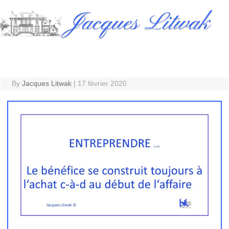
Skip
Jacques Litwak
to
content
By
Jacques Litwak
|
17 février 2020