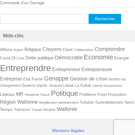
Commande d’un Ouvrage
Rechercher :
Mots-clés
Comprendre
Citoyens
Belgique
Affaire
Client
Argent
Collaborateur
Economie
Démocratie
Dette publique
Energie
Covid-19
Crise
Entreprendre
Entrepreneur
Entrepreneure
Genappe
Gestion de crise
Entreprise
Fierté
Etat
Gestion du
Guerre
La Kallah
changement
Impôts
Jacques Litwak
Liberté d'expression
Politique
MR
Libéraux
Problème
Projet
Proposition
Pandémie
Passé
Région Wallonne
Solution
Surendettement
Talent
Simplification administrative
Wallonie
Temps
Tolérance
Ukraine
Travail
Mentions légales