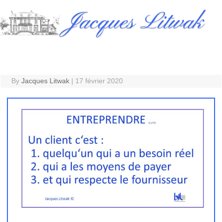
Skip
Jacques Litwak
to
content
By
Jacques Litwak
|
17 février 2020