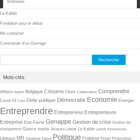
Itinéraires
La Kallah
Fondation pour le débat
Me contacter
Commande d’un Ouvrage
Rechercher :
Mots-clés
Comprendre
Citoyens
Belgique
Affaire
Client
Argent
Collaborateur
Economie
Démocratie
Dette publique
Energie
Covid-19
Crise
Entreprendre
Entrepreneur
Entrepreneure
Genappe
Gestion de crise
Entreprise
Fierté
Etat
Gestion du
Guerre
La Kallah
changement
Impôts
Jacques Litwak
Liberté d'expression
Politique
MR
Libéraux
Problème
Projet
Proposition
Pandémie
Passé