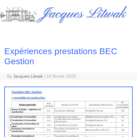
Skip
Jacques Litwak
to
content
Expériences prestations BEC
Gestion
By
Jacques Litwak
|
18 février 2020