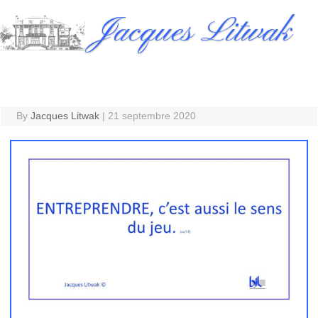
Skip
Jacques Litwak
to
content
By
Jacques Litwak
|
21 septembre 2020