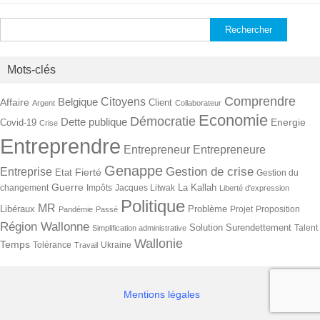
Rechercher :
Mots-clés
Comprendre
Citoyens
Belgique
Affaire
Client
Argent
Collaborateur
Economie
Démocratie
Dette publique
Energie
Covid-19
Crise
Entreprendre
Entrepreneur
Entrepreneure
Genappe
Gestion de crise
Entreprise
Fierté
Etat
Gestion du
Guerre
La Kallah
changement
Impôts
Jacques Litwak
Liberté d'expression
Politique
MR
Libéraux
Problème
Projet
Proposition
Pandémie
Passé
Région Wallonne
Solution
Surendettement
Talent
Simplification administrative
Wallonie
Temps
Tolérance
Ukraine
Travail
Mentions légales