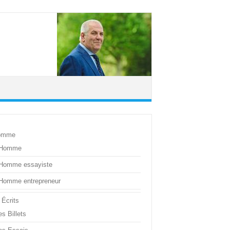
omme
’Homme
’Homme essayiste
’Homme entrepreneur
 Écrits
s Billets