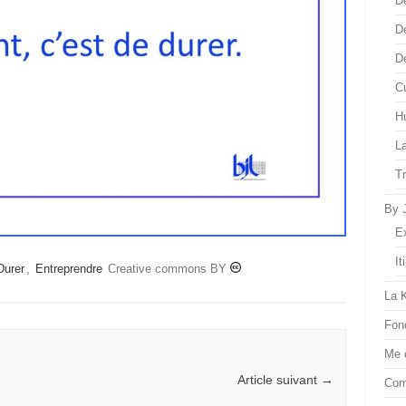
D
D
D
Cu
H
L
T
By 
E
It
Durer
,
Entreprendre
Creative commons BY
La 
Fon
Me 
Article suivant
→
Com