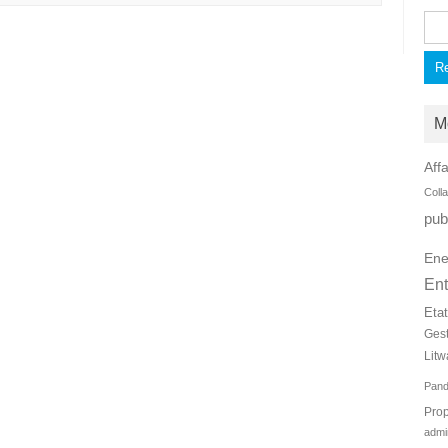
Rec
M
Affa
Coll
pub
Ene
Ent
Eta
Ges
Litw
Pan
Prop
admi