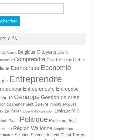
hercher :
ots-clés
Citoyens
Belgique
ire
Client
Argent
Comprendre
Dette
Covid-19
aborateur
Crise
Economie
Démocratie
lique
Entreprendre
rgie
repreneur
Entrepreneure
Entreprise
Genappe
Gestion de crise
Fierté
t
Guerre
tion du changement
Impôts
Jacques
MR
La Kallah
Libéraux
ak
Liberté d'expression
Politique
Problème
Projet
démie
Passé
Région Wallonne
osition
Simplification
Temps
Solution
Surendettement
Talent
nistrative