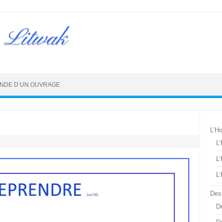
 Litwak
NDE D’UN OUVRAGE
L’H
L
L
L
Des
De