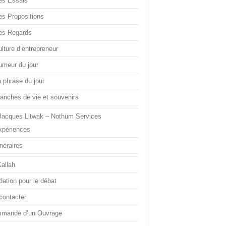
es Essais
es Propositions
es Regards
lture d’entrepreneur
umeur du jour
a phrase du jour
ranches de vie et souvenirs
Jacques Litwak – Nothum Services
xpériences
inéraires
Kallah
dation pour le débat
contacter
mande d’un Ouvrage