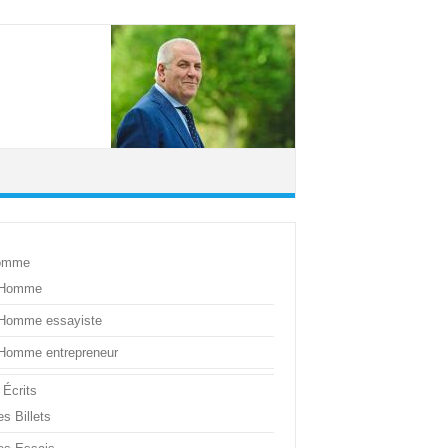
omme
’Homme
’Homme essayiste
’Homme entrepreneur
 Écrits
s Billets