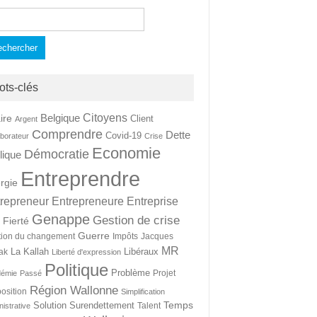
hercher :
ots-clés
Citoyens
Belgique
ire
Client
Argent
Comprendre
Dette
Covid-19
aborateur
Crise
Economie
Démocratie
lique
Entreprendre
rgie
repreneur
Entrepreneure
Entreprise
Genappe
Gestion de crise
Fierté
t
Guerre
tion du changement
Impôts
Jacques
MR
La Kallah
Libéraux
ak
Liberté d'expression
Politique
Problème
Projet
démie
Passé
Région Wallonne
osition
Simplification
Temps
Solution
Surendettement
Talent
nistrative