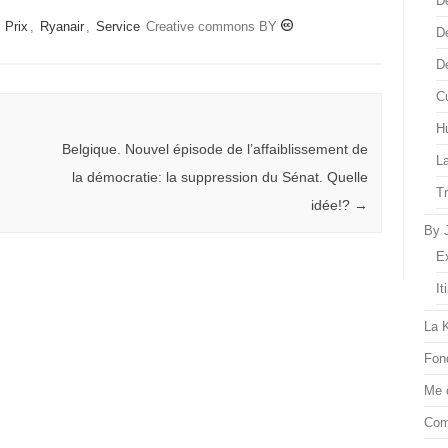
D
,
Prix
,
Ryanair
,
Service
Creative commons BY
D
D
Cu
H
Belgique. Nouvel épisode de l’affaiblissement de
L
la démocratie: la suppression du Sénat. Quelle
T
idée!?
→
By 
E
It
La 
Fon
Me 
Com