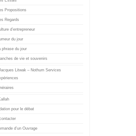
es Essais
es Propositions
es Regards
lture d’entrepreneur
umeur du jour
a phrase du jour
ranches de vie et souvenirs
Jacques Litwak – Nothum Services
xpériences
inéraires
Kallah
dation pour le débat
contacter
mande d’un Ouvrage