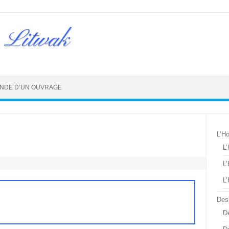
 Litwak
NDE D’UN OUVRAGE
L’H
L
L
L
Des
De