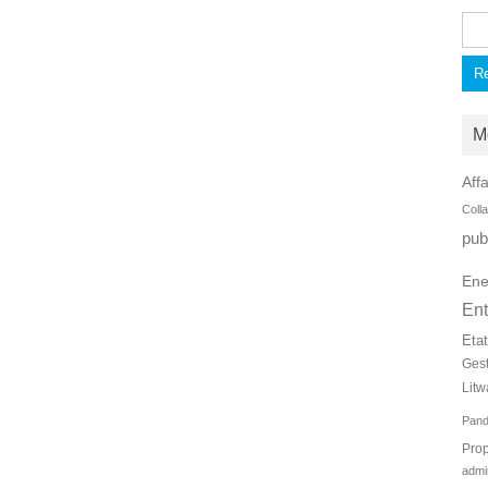
Rec
M
Affa
Coll
pub
Ene
Ent
Eta
Ges
Litw
Pan
Prop
admi