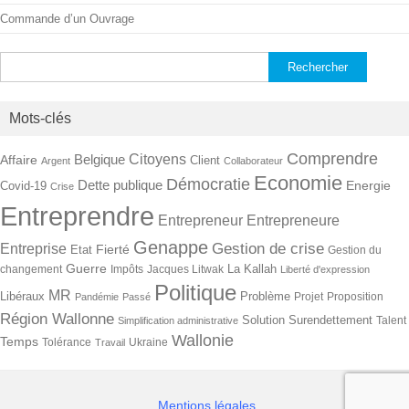
Commande d’un Ouvrage
Rechercher :
Mots-clés
Comprendre
Citoyens
Belgique
Affaire
Client
Argent
Collaborateur
Economie
Démocratie
Dette publique
Energie
Covid-19
Crise
Entreprendre
Entrepreneur
Entrepreneure
Genappe
Gestion de crise
Entreprise
Fierté
Etat
Gestion du
Guerre
La Kallah
changement
Impôts
Jacques Litwak
Liberté d'expression
Politique
MR
Libéraux
Problème
Projet
Proposition
Pandémie
Passé
Région Wallonne
Solution
Surendettement
Talent
Simplification administrative
Wallonie
Temps
Tolérance
Ukraine
Travail
Mentions légales