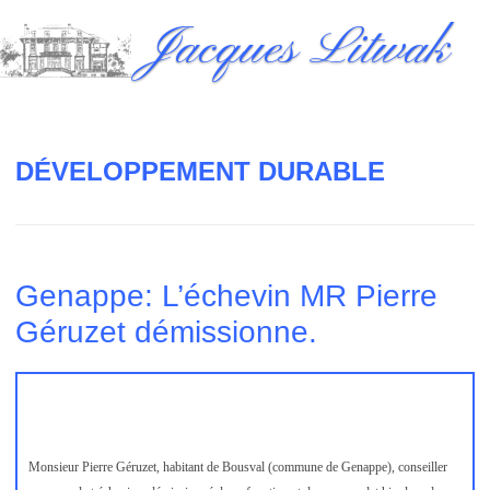
Skip
Jacques Litwak
to
content
DÉVELOPPEMENT DURABLE
Genappe: L’échevin MR Pierre
Géruzet démissionne.
Monsieur Pierre Géruzet, habitant de Bousval (commune de Genappe), conseiller