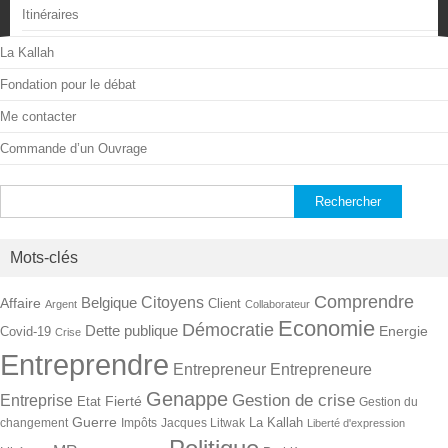
Itinéraires
La Kallah
Fondation pour le débat
Me contacter
Commande d’un Ouvrage
Rechercher :
Mots-clés
Comprendre
Citoyens
Belgique
Affaire
Client
Argent
Collaborateur
Economie
Démocratie
Dette publique
Energie
Covid-19
Crise
Entreprendre
Entrepreneur
Entrepreneure
Genappe
Gestion de crise
Entreprise
Fierté
Etat
Gestion du
Guerre
La Kallah
changement
Impôts
Jacques Litwak
Liberté d'expression