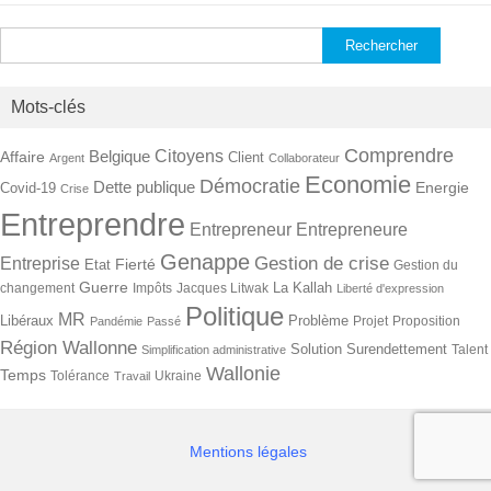
Rechercher :
Mots-clés
Comprendre
Citoyens
Belgique
Affaire
Client
Argent
Collaborateur
Economie
Démocratie
Dette publique
Energie
Covid-19
Crise
Entreprendre
Entrepreneur
Entrepreneure
Genappe
Gestion de crise
Entreprise
Fierté
Etat
Gestion du
Guerre
La Kallah
changement
Impôts
Jacques Litwak
Liberté d'expression
Politique
MR
Libéraux
Problème
Projet
Proposition
Pandémie
Passé
Région Wallonne
Solution
Surendettement
Talent
Simplification administrative
Wallonie
Temps
Tolérance
Ukraine
Travail
Mentions légales