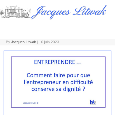
Skip
Jacques Litwak
to
content
By
Jacques Litwak
|
16 juin 2023