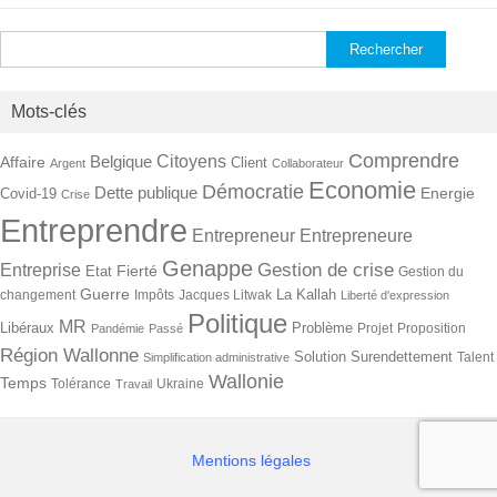
Rechercher :
Mots-clés
Comprendre
Citoyens
Belgique
Affaire
Client
Argent
Collaborateur
Economie
Démocratie
Dette publique
Energie
Covid-19
Crise
Entreprendre
Entrepreneur
Entrepreneure
Genappe
Gestion de crise
Entreprise
Fierté
Etat
Gestion du
Guerre
La Kallah
changement
Impôts
Jacques Litwak
Liberté d'expression
Politique
MR
Libéraux
Problème
Projet
Proposition
Pandémie
Passé
Région Wallonne
Solution
Surendettement
Talent
Simplification administrative
Wallonie
Temps
Tolérance
Ukraine
Travail
Mentions légales