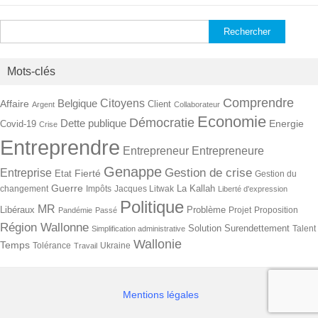
Rechercher :
Mots-clés
Comprendre
Citoyens
Belgique
Affaire
Client
Argent
Collaborateur
Economie
Démocratie
Dette publique
Energie
Covid-19
Crise
Entreprendre
Entrepreneur
Entrepreneure
Genappe
Gestion de crise
Entreprise
Fierté
Etat
Gestion du
Guerre
La Kallah
changement
Impôts
Jacques Litwak
Liberté d'expression
Politique
MR
Libéraux
Problème
Projet
Proposition
Pandémie
Passé
Région Wallonne
Solution
Surendettement
Talent
Simplification administrative
Wallonie
Temps
Tolérance
Ukraine
Travail
Mentions légales