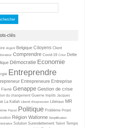
hercher :
ots-clés
Citoyens
Belgique
ire
Client
Argent
Comprendre
Dette
Covid-19
aborateur
Crise
Economie
Démocratie
lique
Entreprendre
rgie
repreneur
Entrepreneure
Entreprise
Genappe
Gestion de crise
Fierté
t
Guerre
tion du changement
Impôts
Jacques
MR
La Kallah
Libéraux
ak
Liberté d'expression
Politique
Problème
Projet
démie
Passé
Région Wallonne
osition
Simplification
Temps
Solution
Surendettement
Talent
nistrative