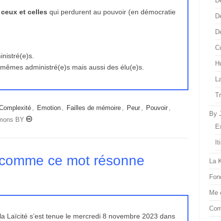
D
 ceux et celles
qui perdurent au pouvoir (en démocratie
D
D
Cu
nistré(e)s.
H
mêmes administré(e)s mais aussi des élu(e)s.
L
T
Complexité
,
Emotion
,
Failles de mémoire
,
Peur
,
Pouvoir
,
By 
mmons BY
E
It
ge comme ce mot résonne
La 
Fon
Me 
Com
la Laïcité s’est tenue le mercredi 8 novembre 2023 dans