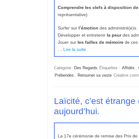
Comprendre les clefs à disposition de
représentative).
Surfer sur
l’émotion
des administré(e)s.
Développer et entretenir
la peur
des admi
Jouer sur
les failles de mémoire
de ces 
…
Lire la suite
Catégorie:
Des Regards
Étiquettes :
Affidés
,
Prébendes
,
Retourner sa veste
Creative co
Laïcité, c’est étran
aujourd’hui.
La 17e cérémonie de remise des Prix de 