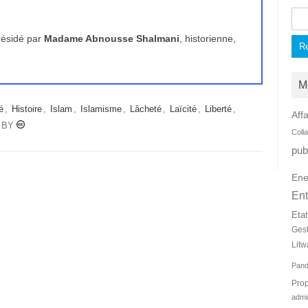
Rec
présidé par
Madame Abnousse Shalmani
, historienne,
M
é
,
Histoire
,
Islam
,
Islamisme
,
Lâcheté
,
Laïcité
,
Liberté
,
Affa
s BY
Coll
pub
Ene
Ent
Eta
Ges
Litw
Pan
Prop
admi