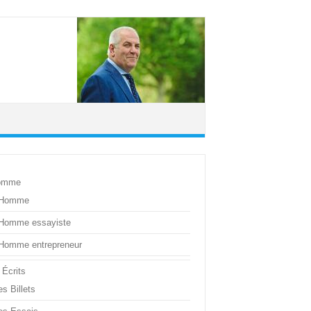
omme
’Homme
’Homme essayiste
’Homme entrepreneur
 Écrits
s Billets