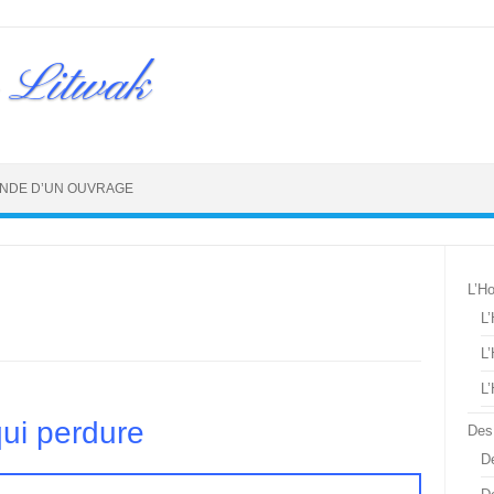
 Litwak
NDE D’UN OUVRAGE
L’H
L
L
L
qui perdure
Des
De