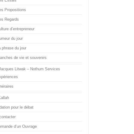
es Essais
es Propositions
es Regards
lture d’entrepreneur
umeur du jour
a phrase du jour
ranches de vie et souvenirs
Jacques Litwak – Nothum Services
xpériences
inéraires
Kallah
dation pour le débat
contacter
mande d’un Ouvrage