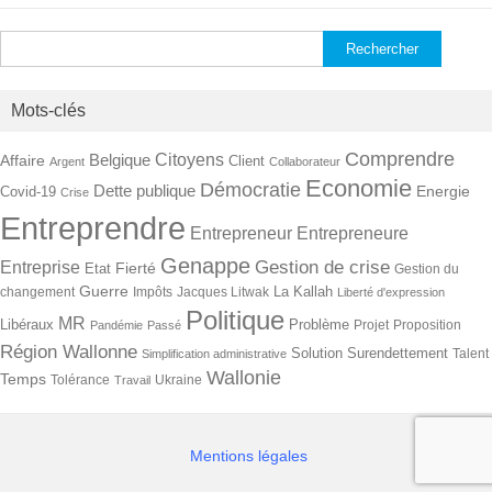
Rechercher :
Mots-clés
Comprendre
Citoyens
Belgique
Affaire
Client
Argent
Collaborateur
Economie
Démocratie
Dette publique
Energie
Covid-19
Crise
Entreprendre
Entrepreneur
Entrepreneure
Genappe
Gestion de crise
Entreprise
Fierté
Etat
Gestion du
Guerre
La Kallah
changement
Impôts
Jacques Litwak
Liberté d'expression
Politique
MR
Libéraux
Problème
Projet
Proposition
Pandémie
Passé
Région Wallonne
Solution
Surendettement
Talent
Simplification administrative
Wallonie
Temps
Tolérance
Ukraine
Travail
Mentions légales