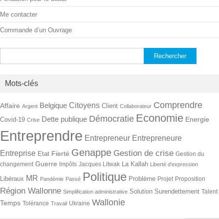
Me contacter
Commande d’un Ouvrage
Rechercher :
Mots-clés
Comprendre
Citoyens
Belgique
Affaire
Client
Argent
Collaborateur
Economie
Démocratie
Dette publique
Energie
Covid-19
Crise
Entreprendre
Entrepreneur
Entrepreneure
Genappe
Gestion de crise
Entreprise
Fierté
Etat
Gestion du
Guerre
La Kallah
changement
Impôts
Jacques Litwak
Liberté d'expression
Politique
MR
Libéraux
Problème
Projet
Proposition
Pandémie
Passé
Région Wallonne
Solution
Surendettement
Talent
Simplification administrative
Wallonie
Temps
Tolérance
Ukraine
Travail